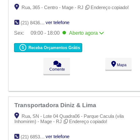
Rua, 365 - Centro - Mage - RJ
Endereço copiado!
ver telefone
(21) 8436-0007
Sex:
09:00 - 18:00
Aberto
agora
Seg:
09:00 - 18:00
Ter:
09:00 - 18:00
Receba Orçamentos Grátis
Qua:
09:00 - 18:00
Qui:
09:00 - 18:00
Sex:
09:00 - 18:00
Aberto
agora
Mapa
Sáb:
Fechado
Comente
Dom:
Fechado
Transportadora Diniz & Lima
Rua, SN - Lote 04 Quadra06 - Parque Cacula (vila
Inhomirim) - Mage - RJ
Endereço copiado!
ver telefone
(21) 6853-1032