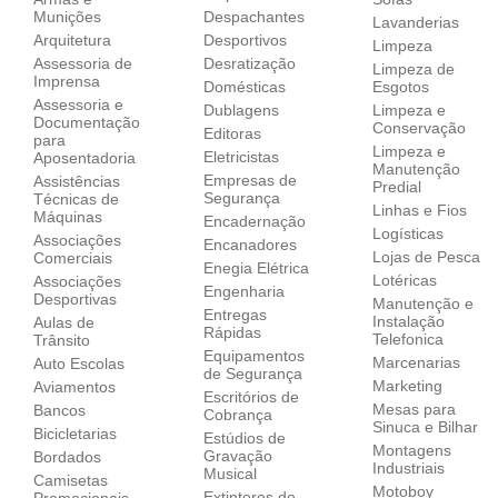
Munições
Despachantes
Lavanderias
Arquitetura
Desportivos
Limpeza
Assessoria de
Desratização
Limpeza de
Imprensa
Domésticas
Esgotos
Assessoria e
Dublagens
Limpeza e
Documentação
Conservação
Editoras
para
Limpeza e
Eletricistas
Aposentadoria
Manutenção
Empresas de
Assistências
Predial
Segurança
Técnicas de
Linhas e Fios
Máquinas
Encadernação
Logísticas
Associações
Encanadores
Lojas de Pesca
Comerciais
Enegia Elétrica
Lotéricas
Associações
Engenharia
Desportivas
Manutenção e
Entregas
Instalação
Aulas de
Rápidas
Telefonica
Trânsito
Equipamentos
Marcenarias
Auto Escolas
de Segurança
Marketing
Aviamentos
Escritórios de
Mesas para
Bancos
Cobrança
Sinuca e Bilhar
Bicicletarias
Estúdios de
Montagens
Gravação
Bordados
Industriais
Musical
Camisetas
Motoboy
Extintores de
Promocionais