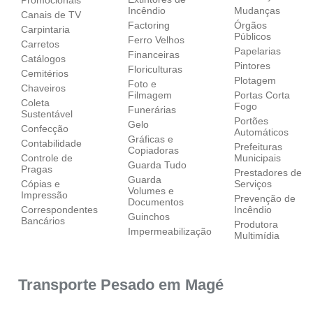
Incêndio
Mudanças
Canais de TV
Factoring
Órgãos
Carpintaria
Públicos
Ferro Velhos
Carretos
Papelarias
Financeiras
Catálogos
Pintores
Floriculturas
Cemitérios
Plotagem
Foto e
Chaveiros
Filmagem
Portas Corta
Coleta
Fogo
Funerárias
Sustentável
Portões
Gelo
Confecção
Automáticos
Gráficas e
Contabilidade
Prefeituras
Copiadoras
Controle de
Municipais
Guarda Tudo
Pragas
Prestadores de
Guarda
Cópias e
Serviços
Volumes e
Impressão
Prevenção de
Documentos
Correspondentes
Incêndio
Guinchos
Bancários
Produtora
Impermeabilização
Multimídia
Transporte Pesado em Magé