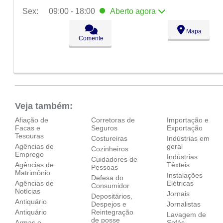
Sex:
09:00 - 18:00
Aberto
agora
Seg:
09:00 - 18:00
Mapa
Ter:
09:00 - 18:00
Comente
Qua:
09:00 - 18:00
Qui:
09:00 - 18:00
Sex:
09:00 - 18:00
Aberto
agora
Sáb:
Fechado
Dom:
Fechado
Veja também:
Afiação de
Corretoras de
Importação e
Facas e
Seguros
Exportação
Tesouras
Costureiras
Indústrias em
Agências de
geral
Cozinheiros
Emprego
Indústrias
Cuidadores de
Agências de
Têxteis
Pessoas
Matrimônio
Instalações
Defesa do
Agências de
Elétricas
Consumidor
Notícias
Jornais
Depositários,
Antiquário
Despejos e
Jornalistas
Antiquário
Reintegração
Lavagem de
de posse
Armas e
Sofás