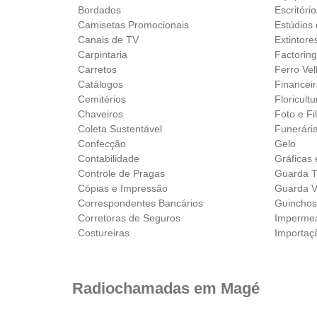
Bordados
Escritóri
Camisetas Promocionais
Estúdios
Canais de TV
Extintore
Carpintaria
Factorin
Carretos
Ferro Ve
Catálogos
Financei
Cemitérios
Floricult
Chaveiros
Foto e F
Coleta Sustentável
Funerári
Confecção
Gelo
Contabilidade
Gráficas
Controle de Pragas
Guarda 
Cópias e Impressão
Guarda V
Correspondentes Bancários
Guincho
Corretoras de Seguros
Impermea
Costureiras
Importaç
Radiochamadas em Magé