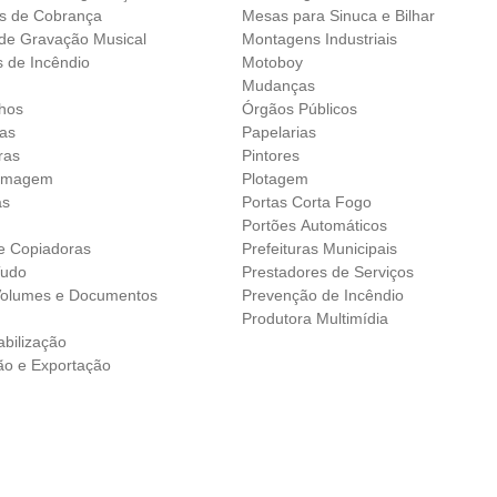
os de Cobrança
Mesas para Sinuca e Bilhar
 de Gravação Musical
Montagens Industriais
s de Incêndio
Motoboy
g
Mudanças
lhos
Órgãos Públicos
ras
Papelarias
uras
Pintores
ilmagem
Plotagem
as
Portas Corta Fogo
Portões Automáticos
 e Copiadoras
Prefeituras Municipais
Tudo
Prestadores de Serviços
olumes e Documentos
Prevenção de Incêndio
s
Produtora Multimídia
bilização
ão e Exportação