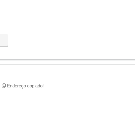
Endereço copiado!