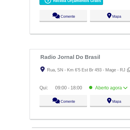
Receba Orçamentos Grátis
Qua:
09:00 - 18:00
Qui:
09:00 - 18:00
Aberto
agora
Sex:
09:00 - 18:00
Comente
Mapa
Sáb:
Fechado
Dom:
Fechado
Radio Jornal Do Brasil
Rua, SN - Km 6'5 Est Br 493 - Mage - RJ
Qui:
09:00 - 18:00
Aberto
agora
Seg:
09:00 - 18:00
Comente
Mapa
Ter:
09:00 - 18:00
Qua:
09:00 - 18:00
Qui:
09:00 - 18:00
Aberto
agora
Sex:
09:00 - 18:00
Sáb:
Fechado
Dom:
Fechado