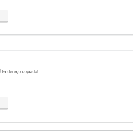
Endereço copiado!