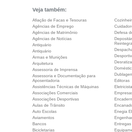
Veja também:
Afiação de Facas e Tesouras
Cozinhei
Agências de Emprego
Cuidador
Agências de Matrimônio
Defesa d
Agências de Notícias
Depositár
Reintegr
Antiquário
Despach
Antiquário
Desporti
Armas e Munições
Desratiz
Arquitetura
Doméstic
Assessoria de Imprensa
Dublage
Assessoria e Documentação para
Aposentadoria
Editoras
Assistências Técnicas de Máquinas
Eletricist
Associações Comerciais
Empresas
Associações Desportivas
Encader
Aulas de Trânsito
Encanad
Auto Escolas
Enegia El
Aviamentos
Engenhar
Bancos
Entregas
Bicicletarias
Equipame