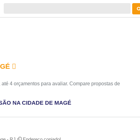
AGÉ
 até 4 orçamentos para avaliar. Compare propostas de
SÃO NA CIDADE DE MAGÉ
age - RJ
Endereço copiado!