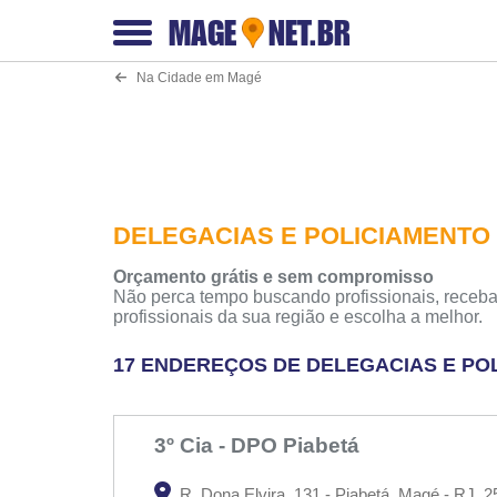
MAGE
NET.BR
Na Cidade em Magé
DELEGACIAS E POLICIAMENTO
Orçamento grátis e sem compromisso
Não perca tempo buscando profissionais, receba
profissionais da sua região e escolha a melhor.
17 ENDEREÇOS DE DELEGACIAS E PO
3º Cia - DPO Piabetá
R. Dona Elvira, 131 - Piabetá, Magé - RJ, 