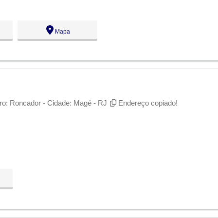
Mapa
rro: Roncador - Cidade: Magé - RJ
Endereço copiado!