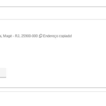
a, Magé - RJ, 25900-000
Endereço copiado!