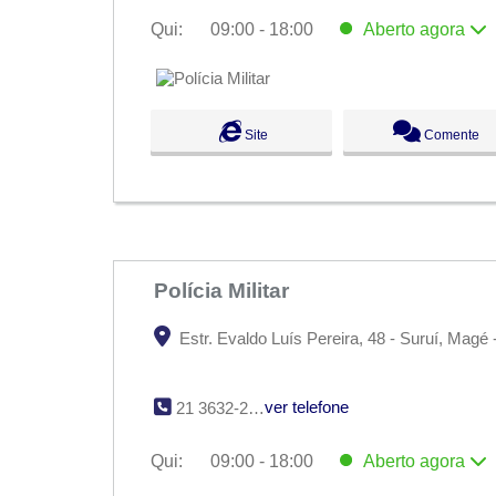
Qui:
09:00 - 18:00
Aberto
agora
Seg:
09:00 - 18:00
Ter:
09:00 - 18:00
Qua:
09:00 - 18:00
Qui:
09:00 - 18:00
Aberto
agora
Site
Comente
Sex:
09:00 - 18:00
Sáb:
Fechado
Dom:
Fechado
Polícia Militar
Estr. Evaldo Luís Pereira, 48 - Suruí, Magé
ver telefone
21 3632-2707
Qui:
09:00 - 18:00
Aberto
agora