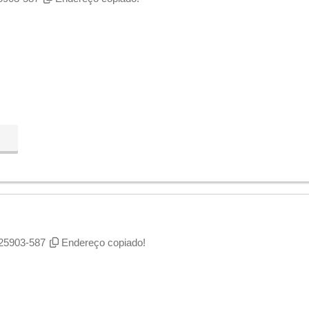
 25903-587
Endereço copiado!