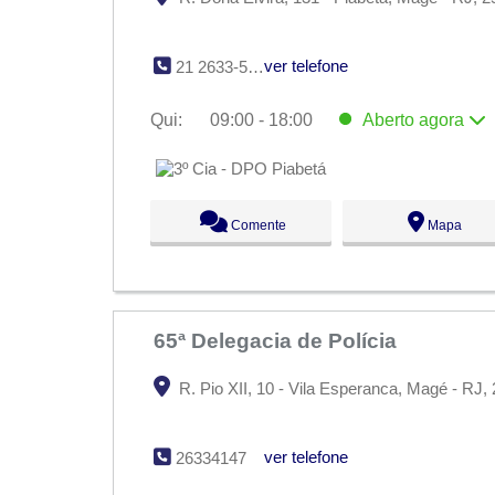
ver telefone
21 2633-5939
Qui:
09:00 - 18:00
Aberto
agora
Seg:
09:00 - 18:00
Ter:
09:00 - 18:00
Qua:
09:00 - 18:00
Qui:
09:00 - 18:00
Aberto
agora
Comente
Mapa
Sex:
09:00 - 18:00
Sáb:
Fechado
Dom:
Fechado
65ª Delegacia de Polícia
R. Pio XII, 10 - Vila Esperanca, Magé - RJ,
ver telefone
26334147