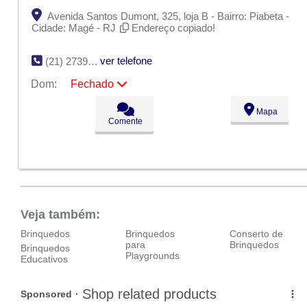
Avenida Santos Dumont, 325, loja B - Bairro: Piabeta -
Cidade: Magé - RJ
Endereço copiado!
ver telefone
(21) 2739-1227
Dom:
Fechado
Seg:
09:00 - 18:00
Mapa
Ter:
09:00 - 18:00
Comente
Qua:
09:00 - 18:00
Qui:
09:00 - 18:00
Sex:
09:00 - 18:00
Sáb:
Fechado
Dom:
Fechado
Veja também:
Brinquedos
Brinquedos
Conserto de
para
Brinquedos
Brinquedos
Playgrounds
Educativos